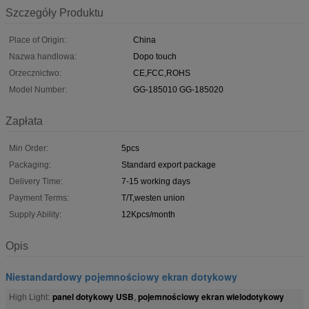
Szczegóły Produktu
Place of Origin:
China
Nazwa handlowa:
Dopo touch
Orzecznictwo:
CE,FCC,ROHS
Model Number:
GG-185010 GG-185020
Zapłata
Min Order:
5pcs
Packaging:
Standard export package
Delivery Time:
7-15 working days
Payment Terms:
T/T,westen union
Supply Ability:
12Kpcs/month
Opis
Niestandardowy pojemnościowy ekran dotykowy
panel dotykowy USB
pojemnościowy ekran wielodotykowy
High Light:
,