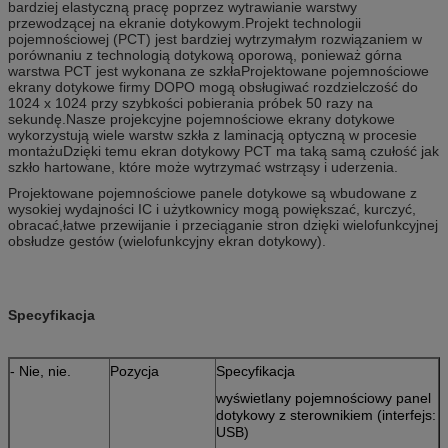
bardziej elastyczną pracę poprzez wytrawianie warstwy
przewodzącej na ekranie dotykowym.Projekt technologii
pojemnościowej (PCT) jest bardziej wytrzymałym rozwiązaniem w
porównaniu z technologią dotykową oporową, ponieważ górna
warstwa PCT jest wykonana ze szkłaProjektowane pojemnościowe
ekrany dotykowe firmy DOPO mogą obsługiwać rozdzielczość do
1024 x 1024 przy szybkości pobierania próbek 50 razy na
sekundę.Nasze projekcyjne pojemnościowe ekrany dotykowe
wykorzystują wiele warstw szkła z laminacją optyczną w procesie
montażuDzięki temu ekran dotykowy PCT ma taką samą czułość jak
szkło hartowane, które może wytrzymać wstrząsy i uderzenia.
Projektowane pojemnościowe panele dotykowe są wbudowane z
wysokiej wydajności IC i użytkownicy mogą powiększać, kurczyć,
obracać,łatwe przewijanie i przeciąganie stron dzięki wielofunkcyjnej
obsłudze gestów (wielofunkcyjny ekran dotykowy).
Specyfikacja
- Nie, nie.
Pozycja
Specyfikacja
wyświetlany pojemnościowy panel
dotykowy z sterownikiem (interfejs:
USB)