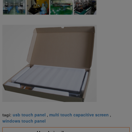
usb touch panel
multi touch capacitive screen
tagi:
,
,
windows touch panel