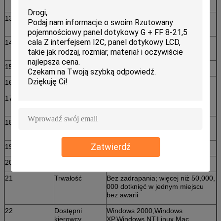
przechowywania
<60%RH
13
wilgotność
10% do 90% RH w temperaturze
40°C, nie kondensujące się
14
Względna
10% do 90% RH w temperaturze
wilgotność
40°C, nie kondensujące się
15
Czas reakcji
< 35 ms
16
Przejrzystość
≥ 82% zależy od ilości warstw
17
Twardota
≥ 6H
powierzchni
18
Struktura
Szkło do szkła
materiału
Zatwierdź
19
Gęstość
Zobacz rysunek
20
Przekaz światła
92% ~ 100%
21
Trwałość
Bez zadrapania; więcej niż 50,000,
000 dotknięć w jednym miejscu
bez awarii
22
Dostępni
Windows 2000,Windows
kierowcy
XP,Windows NT,Linux,Mac