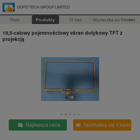
DOPO TECH GROUP LIMITED
Dom
Produkty
O nas
Wycieczka po fabryce
>>
18,5-calowy pojemnościowy ekran dotykowy TFT z
projekcją
Najlepsza cena
Skontaktuj się z nami