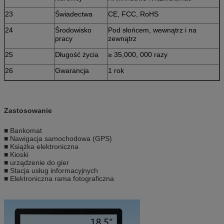
23
Świadectwa
CE, FCC, RoHS
24
Środowisko
Pod słońcem, wewnątrz i na
pracy
zewnątrz
25
Długość życia
≥ 35,000, 000 razy
26
Gwarancja
1 rok
Zastosowanie
■ Bankomat
■ Nawigacja samochodowa (GPS)
■ Książka elektroniczna
■ Kioski
■ urządzenie do gier
■ Stacja usług informacyjnych
■ Elektroniczna rama fotograficzna