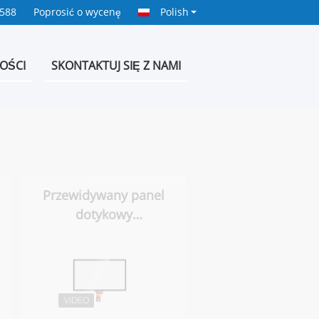
0588
Poprosić o wycenę
Polish
OŚCI
SKONTAKTUJ SIĘ Z NAMI
Przewidywany panel
dotykowy
pojemnościowy