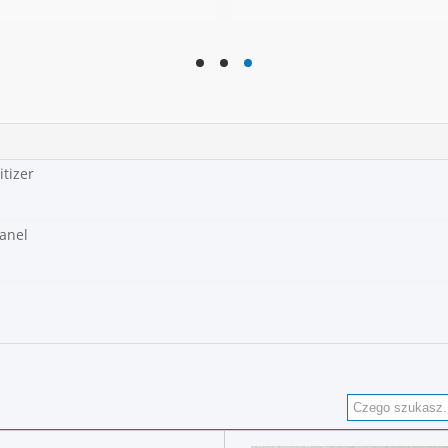
hd
hd
hd
tizer
Panel