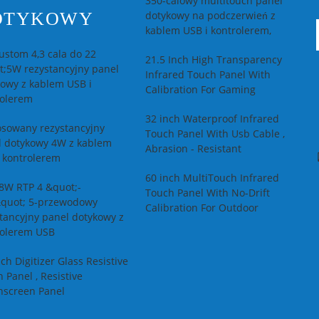
350-calowy multitouch panel
OTYKOWY
dotykowy na podczerwień z
kablem USB i kontrolerem,
stom 4,3 cala do 22
21.5 Inch High Transparency
t;5W rezystancyjny panel
Infrared Touch Panel With
owy z kablem USB i
Calibration For Gaming
rolerem
32 inch Waterproof Infrared
osowany rezystancyjny
Touch Panel With Usb Cable ,
l dotykowy 4W z kablem
Abrasion - Resistant
 kontrolerem
60 inch MultiTouch Infrared
8W RTP 4 &quot;-
Touch Panel With No-Drift
&quot; 5-przewodowy
Calibration For Outdoor
tancyjny panel dotykowy z
rolerem USB
nch Digitizer Glass Resistive
 Panel , Resistive
hscreen Panel