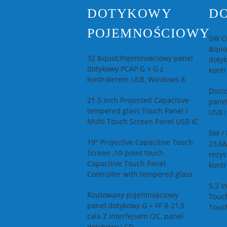
DOTYKOWY
D
POJEMNOŚCIOWY
5W Cu
&quo
32 &quot;Pojemnościowy panel
dotyk
dotykowy PCAP G + G z
kont
kontrolerem USB, Windows 8
Dost
21.5 Inch Projected Capacitive
pane
tempered glass Touch Panel /
USB i
Multi Touch Screen Panel USB IC
5W / 
19" Projective Capacitive Touch
23,6
Screen ,10-point touch
rezys
Capacitive Touch Panel
kont
Controller with tempered glass
5.2 I
Rzutowany pojemnościowy
Touch
panel dotykowy G + FF 8-21,5
Touc
cala Z interfejsem I2C, panel