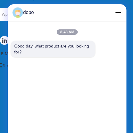
dopo
Wysłać
8:48 AM
Good day, what product are you looking 
for?
E-Mail
|
Mapa strony
Strona mobilna