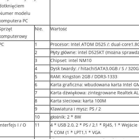
dotknięciem
Numer modelu
komputera PC
Sprzęt
Nie.
Wartość
komputerowy
PC
1
Procesor: Intel ATOM D525 /: dual-core1.8
2
Płyty główne: intel D525KT (można sprawdzi
3
Chipset: intel NM10
4
Dysk twardy: / hitachiSATA3.0GB / S / 320
5
RAM: Kingston 2GB / DDR3-1333
6
Karta graficzna: wbudowana karta Intel 
7
Karta dźwiękowa: zintegrowane Realtek A
8
Karta sieciowa: karta 100M
9
Klawiatura i mysz: PS / 2
10
głośnik: 2 * 8W
Interfejs I / O
11
4 * USB 2.0, 2 * PS / 2,1 * RJ45, 1 * Wejście
* COM (1 * LPT1,1 * VGA