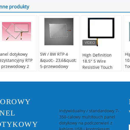
Inne produkty
anel dotykowy
5W / 8W RTP 4
Hi
High Definition
ezystancyjny RTP
&quot;- 23,6&quot;
10
18.5" 5 Wire
 przewodowy 2
5-przewodowy
To
Resistive Touch
quot;- 52&quot;,
rezystancyjny
, 
Panel Screen With
zklany ekran
panel dotykowy z
To
Black Frame , 16:9
otykowy
kontrolerem USB
Ratio
POROWY
Indywidualny / standardowy 7-
NEL
350-calowy multitouch panel
OTYKOWY
dotykowy na podczerwień z
kablem USB i kontrolerem,