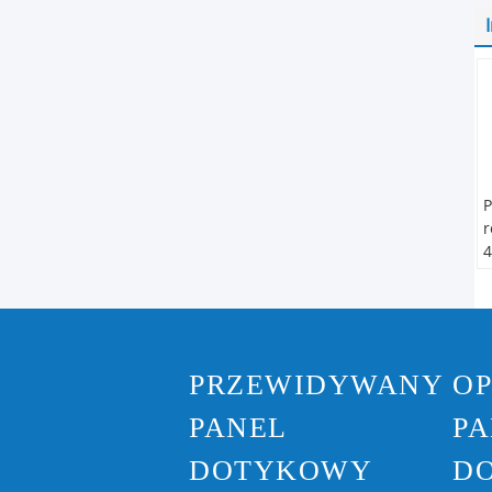
P
r
4
&
s
d
PRZEWIDYWANY
O
PANEL
PA
DOTYKOWY
D