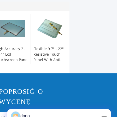
gh Accuracy 2 -
Flexible 9.7" - 22"
.4" Lcd
Resistive Touch
uchscreen Panel
Panel With Anti-
4 Wire Resistive
Glare Coating And
uch Screen
USB Controller
POPROSIĆ O
WYCENĘ
dopo