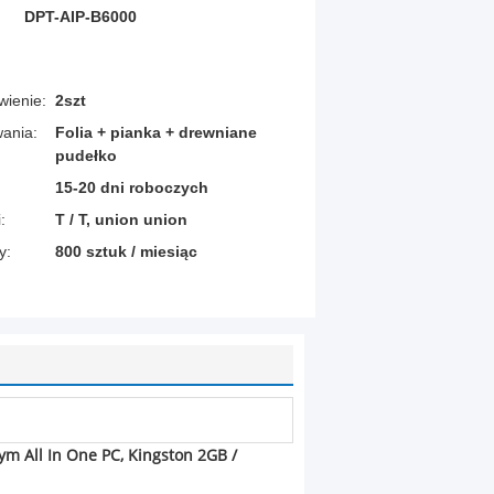
DPT-AIP-B6000
ienie:
2szt
ania:
Folia + pianka + drewniane
pudełko
15-20 dni roboczych
:
T / T, union union
y:
800 sztuk / miesiąc
m All In One PC, Kingston 2GB /