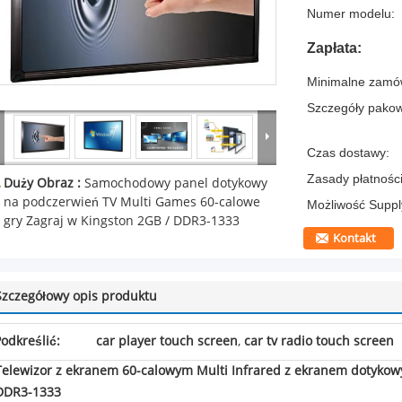
Numer modelu:
Zapłata:
Minimalne zamów
Szczegóły pakow
Czas dostawy:
Zasady płatności
Duży Obraz :
Samochodowy panel dotykowy
na podczerwień TV Multi Games 60-calowe
Możliwość Suppl
gry Zagraj w Kingston 2GB / DDR3-1333
Kontakt
Szczegółowy opis produktu
odkreślić:
car player touch screen
,
car tv radio touch screen
Telewizor z ekranem 60-calowym Multi Infrared z ekranem dotykowy
DDR3-1333