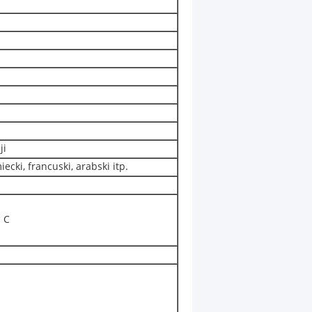
ji
iecki, francuski, arabski itp.
 C