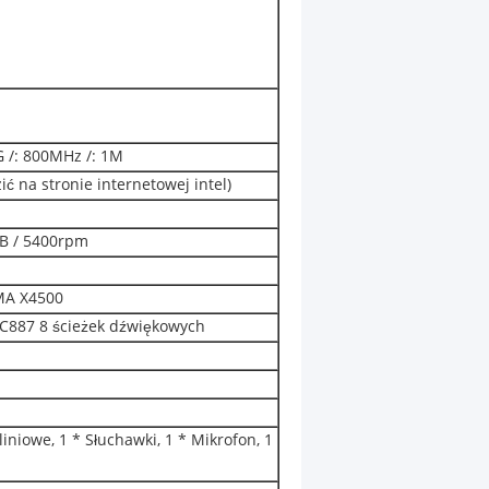
G /: 800MHz /: 1M
ć na stronie internetowej intel)
GB / 5400rpm
GMA X4500
LC887 8 ścieżek dźwiękowych
 liniowe, 1 * Słuchawki, 1 * Mikrofon, 1