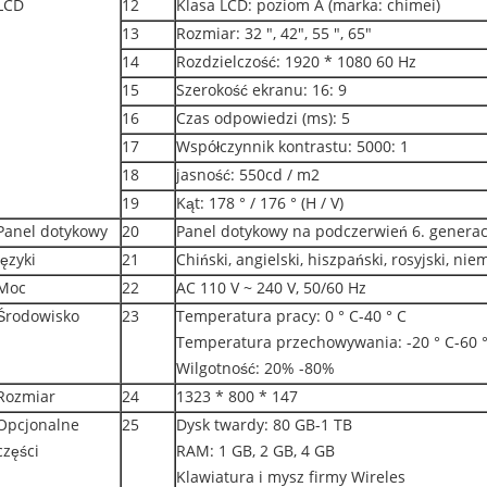
LCD
12
Klasa LCD: poziom A (marka: chimei)
13
Rozmiar: 32 ", 42", 55 ", 65"
14
Rozdzielczość: 1920 * 1080 60 Hz
15
Szerokość ekranu: 16: 9
16
Czas odpowiedzi (ms): 5
17
Współczynnik kontrastu: 5000: 1
18
jasność: 550cd / m2
19
Kąt: 178 ° / 176 ° (H / V)
Panel dotykowy
20
Panel dotykowy na podczerwień 6. generac
Języki
21
Chiński, angielski, hiszpański, rosyjski, niem
Moc
22
AC 110 V ~ 240 V, 50/60 Hz
Środowisko
23
Temperatura pracy: 0 ° C-40 ° C
Temperatura przechowywania: -20 ° C-60 °
Wilgotność: 20% -80%
Rozmiar
24
1323 * 800 * 147
Opcjonalne
25
Dysk twardy: 80 GB-1 TB
części
RAM: 1 GB, 2 GB, 4 GB
Klawiatura i mysz firmy Wireles