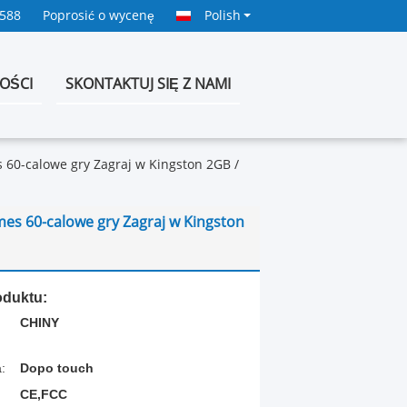
0588
Poprosić o wycenę
Polish
OŚCI
SKONTAKTUJ SIĘ Z NAMI
60-calowe gry Zagraj w Kingston 2GB /
s 60-calowe gry Zagraj w Kingston
oduktu:
CHINY
:
Dopo touch
CE,FCC