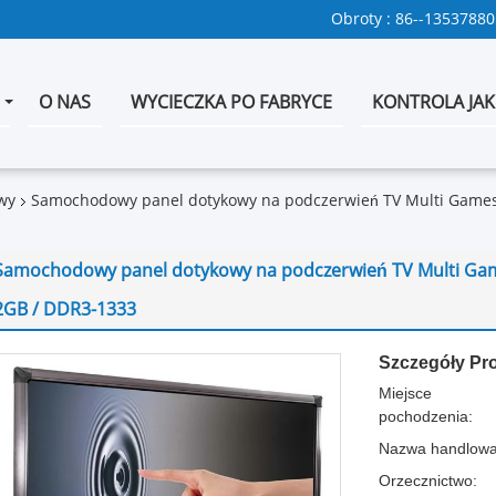
Obroty :
86--1353788
O NAS
WYCIECZKA PO FABRYCE
KONTROLA JAK
wy
Samochodowy panel dotykowy na podczerwień TV Multi Games 
Samochodowy panel dotykowy na podczerwień TV Multi Game
2GB / DDR3-1333
Szczegóły Pr
Miejsce
pochodzenia:
Nazwa handlowa
Orzecznictwo: