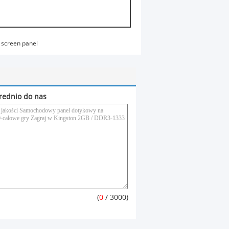
h screen panel
rednio do nas
(
0
/ 3000)