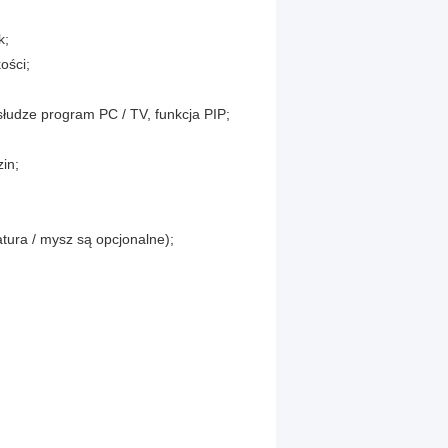
k;
ości;
słudze program PC / TV, funkcja PIP;
in;
ura / mysz są opcjonalne);